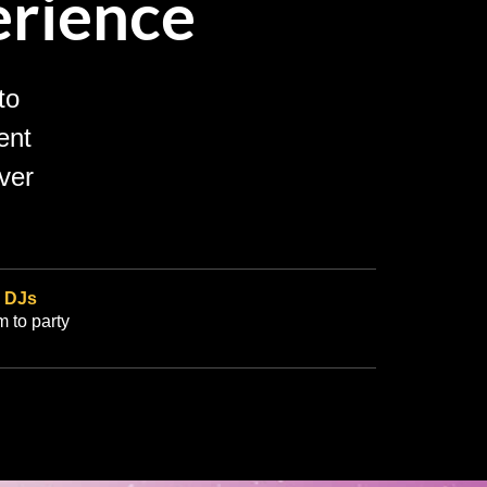
rience
to
ent
ver
r
DJs
m to party