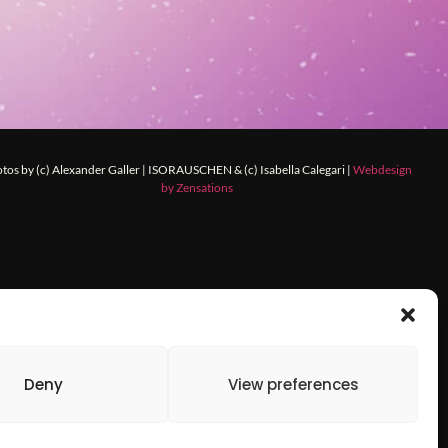
tos by (c) Alexander Galler | ISORAUSCHEN & (c) Isabella Calegari |
Webdesign
by Zensations
.at
Deny
View preferences