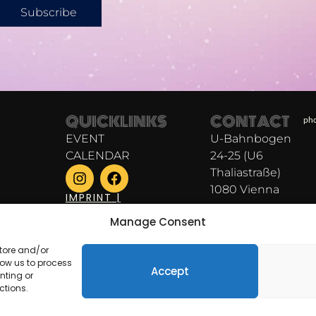
Subscribe
QUICKLINKS
CONTACT
pho
EVENT
U-Bahnbogen
CALENDAR
24-25 (U6
Thaliastraße)
1080 Vienna
IMPRINT
|
PRIVACY
POLICY
booking@clublucia
Manage Consent
Opening time:
store and/or
HOURS:
low us to process
SUN -THU: 19-
Accept
nting or
1:30
ctions.
FRI-SAT: 19-4