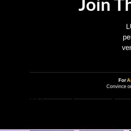
Join T
L
pe
ve
For
Ar
Convince on
Stay Tuned
Join us and be part of somethin
club, a philosophy, a lifestyle.