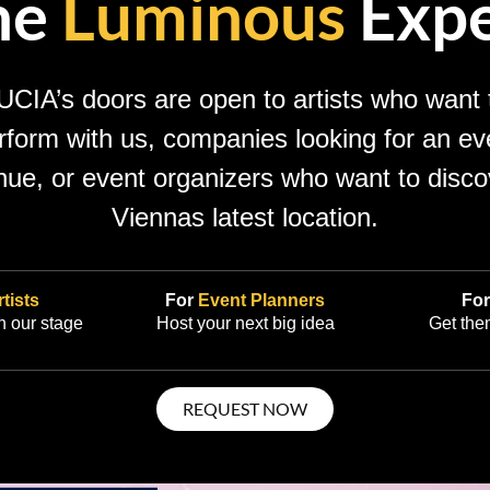
he
Luminous
Expe
UCIA’s doors are open to artists who want 
rform with us, companies looking for an ev
nue, or event organizers who want to disco
Viennas latest location.
tists
For
Event Planners
Fo
 our stage
Host your next big idea
Get the
REQUEST NOW
g bigger—a