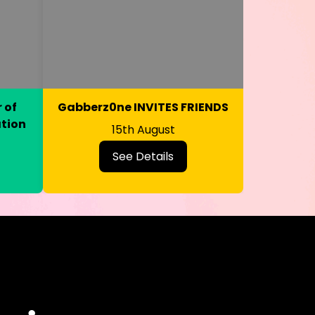
 of
Gabberz0ne INVITES FRIENDS
ation
15th August
See Details