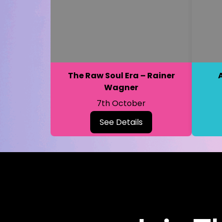
The Raw Soul Era – Rainer
Wagner
7th October
See Details