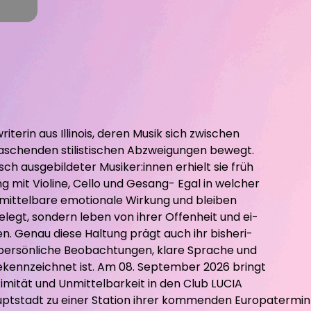
iterin aus Illinois, deren Musik sich zwischen
raschenden stilistischen Abzweigungen bewegt.
ch ausgebildeter Musiker:innen erhielt sie früh
 mit Violine, Cello und Gesang- Egal in welcher
nmittelbare emotionale Wirkung und bleiben
elegt, sondern leben von ihrer Offenheit und ei-
. Genau diese Haltung prägt auch ihr bisheri-
 persönliche Beobachtungen, klare Sprache und
gekennzeichnet ist. Am 08. September 2026 bringt
imität und Unmittelbarkeit in den Club LUCIA
uptstadt zu einer Station ihrer kommenden Europatermin