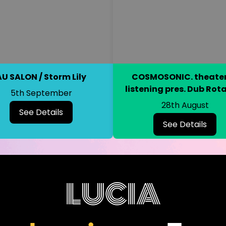
AU SALON / Storm Lily
COSMOSONIC. theater
listening pres. Dub Rot
5th September
28th August
See Details
See Details
LUCIA